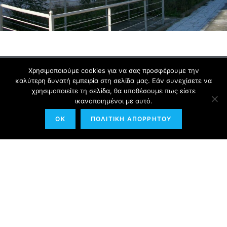
Χρησιμοποιούμε cookies για να σας προσφέρουμε την
καλύτερη δυνατή εμπειρία στη σελίδα μας. Εάν συνεχίσετε να
χρησιμοποιείτε τη σελίδα, θα υποθέσουμε πως είστε
ικανοποιημένοι με αυτό.
OK
ΠΟΛΙΤΙΚΗ ΑΠΟΡΡΗΤΟΥ
Αριθμός Γ.Ε.ΜΗ. 005581501000
ΕΡΓΑ
ΠΡΟΦΙΛ
ΘΕΣΕΙΣ ΕΡΓΑΣΙΑΣ