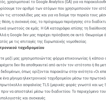
τός, χρησιμοποιεί το Google Analytics (GA) για να παρακολο
ορίσουμε τον αριθμό των ατόμων που χρησιμοποιούν τον ιστ
ύν τις ιστοσελίδες μας και για να δούμε την πορεία τους μέ
θέση, η συσκευή σας, το πρόγραμμα περιήγησης στο διαδίκτυ
ικά γνωστούς σε εμάς. Η GA καταγράφει επίσης τη διεύθυνση
αλλά η Google δεν μας παρέχει πρόσβαση σε αυτό. Θεωρούμε ό
ατός με τις επιταγές της Ευρωπαϊκής νομοθεσίας.
κτρονικού ταχυδρομείου
τε μαζί μας χρησιμοποιώντας φόρμα επικοινωνίας ή κάποιο 
αρέχετε δεν θα αποθηκευτεί από αυτόν τον ιστότοπο ή θα με
 δεδομένων, όπως ορίζονται παρακάτω στην ενότητα «Οι επε
ε ένα μήνυμα ηλεκτρονικού ταχυδρομείου μέσω του πρωτοκόλλ
πρωτόκολλο ασφαλείας TLS (μερικές φορές γνωστό και ως SS
πριν να αποσταλεί μέσω του διαδικτύου. Το περιεχόμενο το
υπολογιστές και συσκευές.